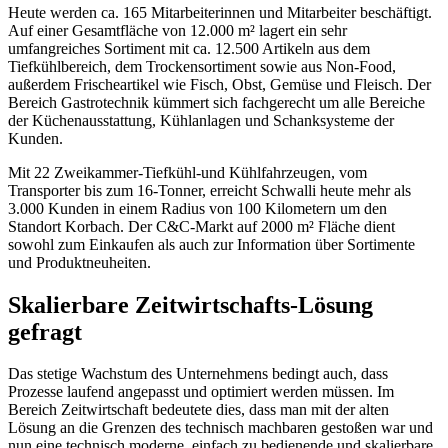
Heute werden ca. 165 Mitarbeiterinnen und Mitarbeiter beschäftigt.
Auf einer Gesamtfläche von 12.000 m² lagert ein sehr
umfangreiches Sortiment mit ca. 12.500 Artikeln aus dem
Tiefkühlbereich, dem Trockensortiment sowie aus Non-Food,
außerdem Frischeartikel wie Fisch, Obst, Gemüse und Fleisch. Der
Bereich Gastrotechnik kümmert sich fachgerecht um alle Bereiche
der Küchenausstattung, Kühlanlagen und Schanksysteme der
Kunden.
Mit 22 Zweikammer-Tiefkühl-und Kühlfahrzeugen, vom
Transporter bis zum 16-Tonner, erreicht Schwalli heute mehr als
3.000 Kunden in einem Radius von 100 Kilometern um den
Standort Korbach. Der C&C-Markt auf 2000 m² Fläche dient
sowohl zum Einkaufen als auch zur Information über Sortimente
und Produktneuheiten.
Skalierbare Zeitwirtschafts-Lösung
gefragt
Das stetige Wachstum des Unternehmens bedingt auch, dass
Prozesse laufend angepasst und optimiert werden müssen. Im
Bereich Zeitwirtschaft bedeutete dies, dass man mit der alten
Lösung an die Grenzen des technisch machbaren gestoßen war und
nun eine technisch moderne, einfach zu bedienende und skalierbare